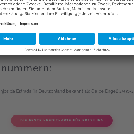
 sprechen mehrere Sprachen - darunter auch Deutsch!
 da dies Voraussetzung für die Erstattung der Reisegepäckversich
er geführten Favela-Tour - die Favelas von Rio de Janeiro aufsuche
as, die Sie unbedingt meiden sollten, sind Complexo do Mangui
llnummern:
njos da Estrada (in Deutschland bekannt als Gelbe Engel) 2590-21
DIE BESTE KREDITKARTE FÜR BRASILIEN