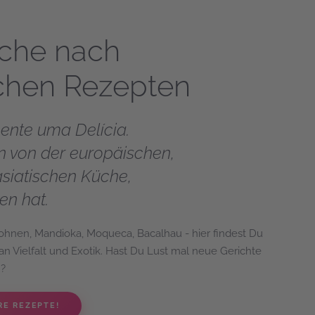
uche nach
schen Rezepten
mente uma Delícia.
en von der europäischen,
asiatischen Küche,
ten hat.
ohnen, Mandioka, Moqueca, Bacalhau - hier findest Du
n Vielfalt und Exotik. Hast Du Lust mal neue Gerichte
n?
RE REZEPTE!