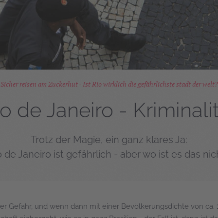
Sicher reisen am Zuckerhut - Ist Rio wirklich die gefährlichste stadt der welt?
o de Janeiro - Kriminali
Trotz der Magie, ein ganz klares Ja:
o de Janeiro ist gefährlich - aber wo ist es das nic
er Gefahr, und wenn dann mit einer Bevölkerungsdichte von ca. 