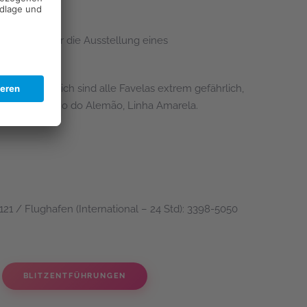
erung oder für die Ausstellung eines
n. Grundsätzlich sind alle Favelas extrem gefährlich,
nhos, Complexo do Alemão, Linha Amarela.
21 / Flughafen (International – 24 Std): 3398-5050
BLITZENTFÜHRUNGEN