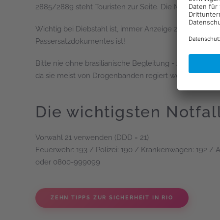
2885/2889 steht Touristen zur Seite. Die Mitarbeiter
Wichtig bei Diebstahl ist, immer Anzeige zu erstatten,
Passersatzdokumentes ist!
Bitte nie ohne brasilianische Begleitung - z.B. mit ein
da sie meist von Drogenbanden regiert werden. Favel
Die wichtigsten Notfa
Vorwahl 21 verwenden (DDD = 21)
Feuerwehr: 193 / Polizei: 190 / Krankenwagen: 192 / A
oder 0800-999099
ZEHN TIPPS ZUR SICHERHEIT IN RIO