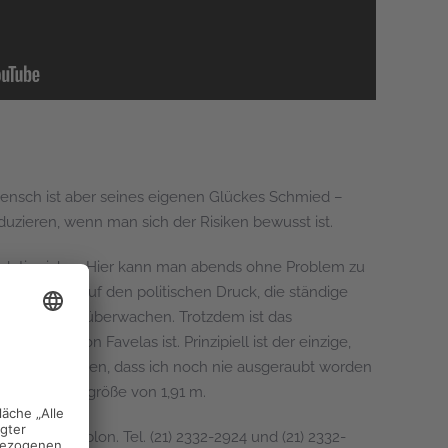
nsch ist aber seines eigenen Glückes Schmied –
duzieren, wenn man sich der Risiken bewusst ist.
 relativ sicher. Hier kann man abends ohne Problem zu
getan, was auf den politischen Druck, die ständige
Rio de Janeiros überwachen. Trotzdem ist das
mgeben von Favelas ist. Prinzipiell ist der einzige,
rasilien behaupten, dass ich noch nie ausgeraubt worden
 meiner Körpergröße von 1,91 m.
 159 – Leblon. Tel. (21) 2332-2924 und (21) 2332-