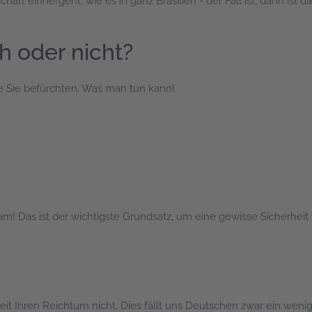
ft einhergeht, wie es in ganz Brasilien - der Fall ist, dann ist d
ch oder nicht?
wie Sie befürchten. Was man tun kann!
Das ist der wichtigste Grundsatz, um eine gewisse Sicherheit zu 
keit Ihren Reichtum nicht. Dies fällt uns Deutschen zwar ein wenig 