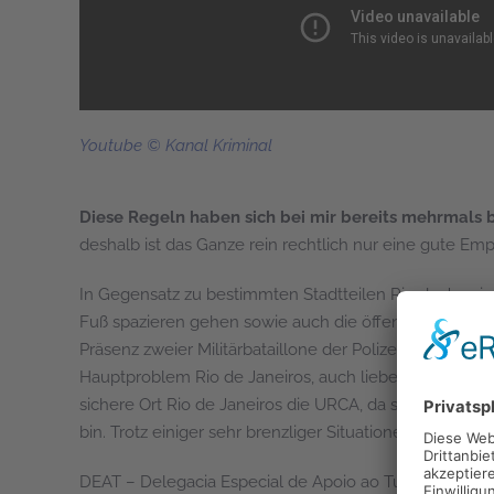
Youtube © Kanal Kriminal
Diese Regeln haben sich bei mir bereits mehrmals b
deshalb ist das Ganze rein rechtlich nur eine gute Em
In Gegensatz zu bestimmten Stadtteilen Rio de Janeiros
Fuß spazieren gehen sowie auch die öffentlichen Verke
Präsenz zweier Militärbataillone der Polizei und die vi
Hauptproblem Rio de Janeiros, auch liebevoll "Cidade M
sichere Ort Rio de Janeiros die URCA, da sie Militärge
bin. Trotz einiger sehr brenzliger Situationen, die ich
DEAT – Delegacia Especial de Apoio ao Turismo (POLIZ